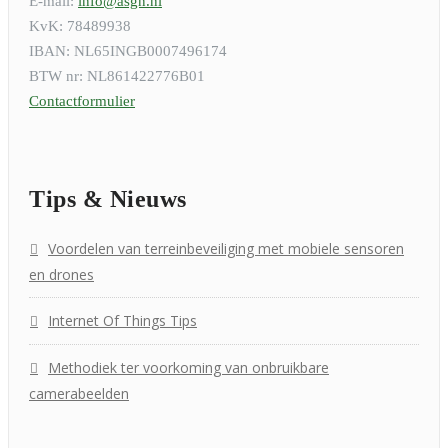
E-mail:
info@asgn.nl
KvK: 78489938
IBAN: NL65INGB0007496174
BTW nr: NL861422776B01
Contactformulier
Tips & Nieuws
Voordelen van terreinbeveiliging met mobiele sensoren
en drones
Internet Of Things Tips
Methodiek ter voorkoming van onbruikbare
camerabeelden