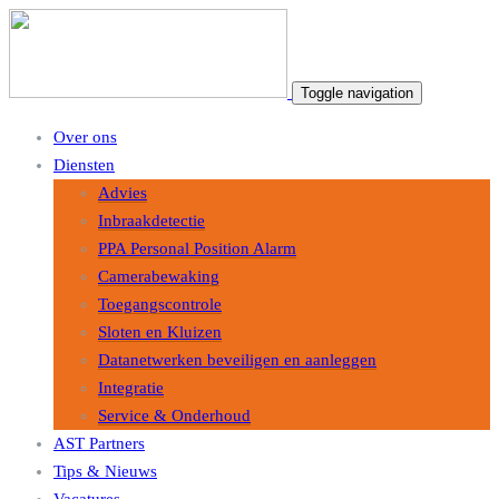
Toggle navigation
Over ons
Diensten
Advies
Inbraakdetectie
PPA Personal Position Alarm
Camerabewaking
Toegangscontrole
Sloten en Kluizen
Datanetwerken beveiligen en aanleggen
Integratie
Service & Onderhoud
AST Partners
Tips & Nieuws